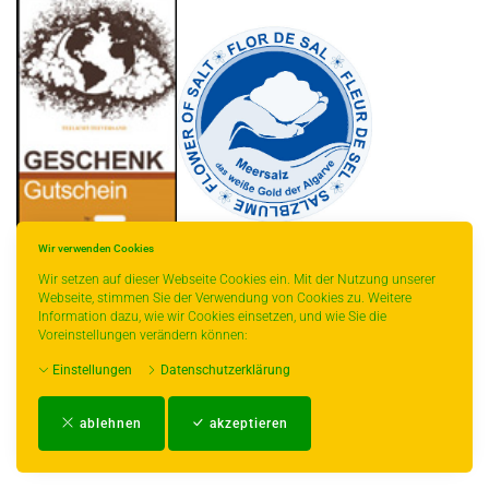
Wir verwenden Cookies
Wir setzen auf dieser Webseite Cookies ein. Mit der Nutzung unserer
Webseite, stimmen Sie der Verwendung von Cookies zu. Weitere
Information dazu, wie wir Cookies einsetzen, und wie Sie die
* gilt für Lieferungen innerhalb Deutschlands, Lieferzeiten für andere Länder
Voreinstellungen verändern können:
entnehmen Sie bitte der Schaltfläche mit den Versandinformationen.
Einstellungen
Datenschutzerklärung
Impressum
-
AGB
-
Zahlungs- und Versandbedingungen
-
Kontakt
-
Teeinfo
-
ablehnen
akzeptieren
Biozertifikat
-
Widerrufsrecht
-
Datenschutzerklärung
-