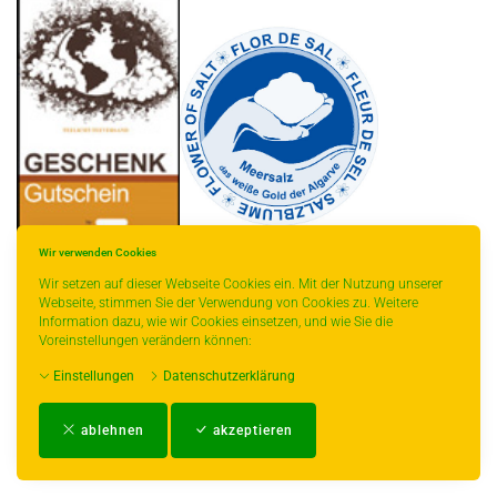
Wir verwenden Cookies
Wir setzen auf dieser Webseite Cookies ein. Mit der Nutzung unserer
Webseite, stimmen Sie der Verwendung von Cookies zu. Weitere
Information dazu, wie wir Cookies einsetzen, und wie Sie die
* gilt für Lieferungen innerhalb Deutschlands, Lieferzeiten für andere Länder
Voreinstellungen verändern können:
entnehmen Sie bitte der Schaltfläche mit den Versandinformationen.
Einstellungen
Datenschutzerklärung
Impressum
-
AGB
-
Zahlungs- und Versandbedingungen
-
Kontakt
-
Teeinfo
-
ablehnen
akzeptieren
Biozertifikat
-
Widerrufsrecht
-
Datenschutzerklärung
-