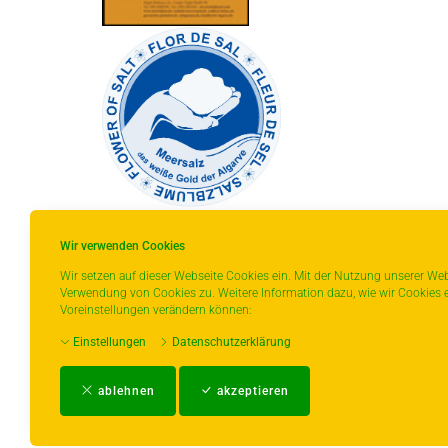
Wir verwenden Cookies
Wir setzen auf dieser Webseite Cookies ein. Mit der Nutzung unserer Web
Verwendung von Cookies zu. Weitere Information dazu, wie wir Cookies e
* gilt für Lieferungen innerhalb Deutschlands,
Voreinstellungen verändern können:
Lieferzeiten für andere Länder entnehmen Sie
Einstellungen
Datenschutzerklärung
bitte der Schaltfläche mit den
Versandinformationen.
ablehnen
akzeptieren
Impressum
-
AGB
-
Zahlungs- und Ver