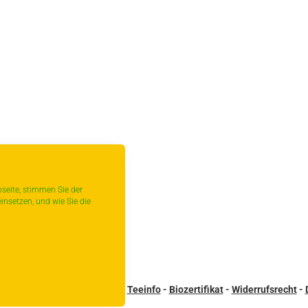
seite, stimmen Sie der
insetzen, und wie Sie die
sandbedingungen
-
Kontakt
-
Teeinfo
-
Biozertifikat
-
Widerrufsrecht
-